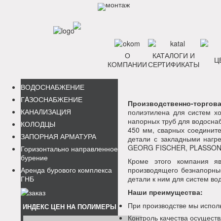
О
КАТАЛОГИ И
Ц
КОМПАНИИ
СЕРТИФИКАТЫ
ВОДОСНАБЖЕНИЕ
ГAЗОСНАБЖЕНИЕ
Производственно-торго
КАНАЛИЗАЦИЯ
полиэтилена для систем х
напорных труб для водосна
КОЛОДЦЫ
450 мм, сварных соединит
ЗАПОРНАЯ АРМАТУРА
детали с закладными нагр
GEORG FISCHER, PLASSON
Горизонтально направленное
бурение
Кроме этого компания я
Аренда бурового комплекса
производящего безнапорны
ГНБ
детали к ним для систем во
Наши преимущества:
При производстве мы испол
ИНДЕКС ЦЕН НА ПОЛИМЕРЫ
Контроль качества осуществ