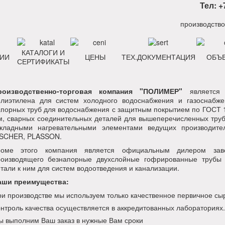
Тел: +
КАТАЛОГИ И
ИИ
ЦЕНЫ
ТЕХ.ДОКУМЕНТАЦИЯ
ОБЪ
СЕРТИФИКАТЫ
роизводственно-торговая компания "ПОЛИМЕР"
является 
олиэтилена для систем холодного водоснабжения и газоснабж
порных труб для водоснабжения с защитным покрытием по ГОСТ 1
, сварных соединительных деталей для вышеперечисленных труб
акладными нагревательными элементами ведущих производит
ISCHER, PLASSON.
роме этого компания является официальным дилером заво
роизводящего безнапорные двухслойные гофрированные трубы
тали к ним для систем водоотведения и канализации.
аши преимущества:
и производстве мы используем только качественное первичное сы
нтроль качества осуществляется в аккредитованных лабораториях.
 выполним Ваш заказ в нужные Вам сроки