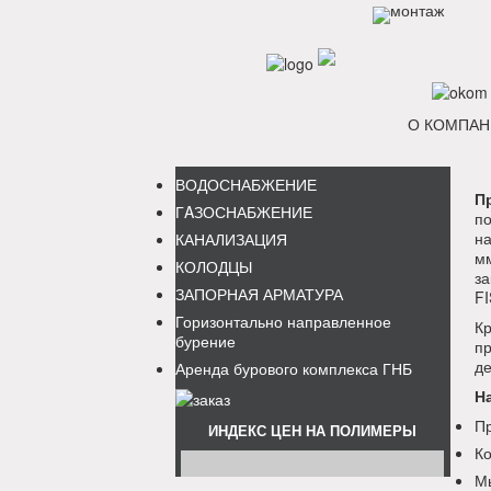
О КОМПАН
ВОДОСНАБЖЕНИЕ
П
ГAЗОСНАБЖЕНИЕ
п
на
КАНАЛИЗАЦИЯ
мм
КОЛОДЦЫ
з
ЗАПОРНАЯ АРМАТУРА
F
Горизонтально направленное
К
бурение
п
де
Аренда бурового комплекса ГНБ
Н
Пр
ИНДЕКС ЦЕН НА ПОЛИМЕРЫ
Ко
Мы