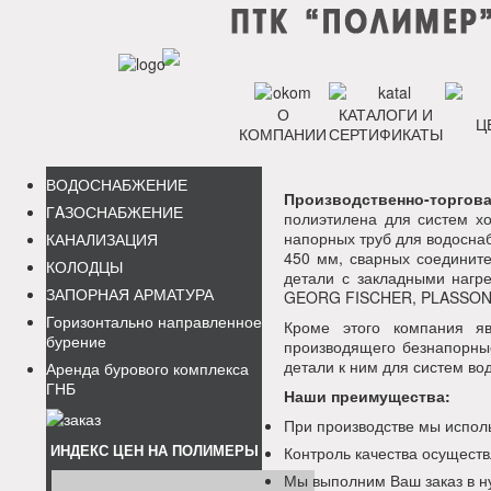
О
КАТАЛОГИ И
Ц
КОМПАНИИ
СЕРТИФИКАТЫ
ВОДОСНАБЖЕНИЕ
Производственно-торго
ГAЗОСНАБЖЕНИЕ
полиэтилена для систем х
напорных труб для водосна
КАНАЛИЗАЦИЯ
450 мм, сварных соединит
КОЛОДЦЫ
детали с закладными нагр
ЗАПОРНАЯ АРМАТУРА
GEORG FISCHER, PLASSON
Горизонтально направленное
Кроме этого компания я
бурение
производящего безнапорны
детали к ним для систем во
Аренда бурового комплекса
ГНБ
Наши преимущества:
При производстве мы испол
ИНДЕКС ЦЕН НА ПОЛИМЕРЫ
Контроль качества осуществ
Мы выполним Ваш заказ в н