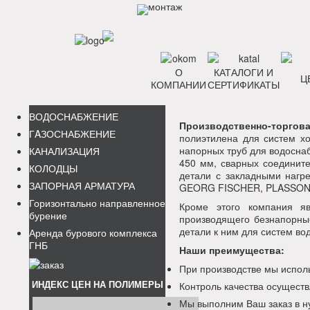
О
КАТАЛОГИ И
Ц
КОМПАНИИ
СЕРТИФИКАТЫ
ВОДОСНАБЖЕНИЕ
Производственно-торго
ГAЗОСНАБЖЕНИЕ
полиэтилена для систем х
напорных труб для водосна
КАНАЛИЗАЦИЯ
450 мм, сварных соединит
КОЛОДЦЫ
детали с закладными нагр
ЗАПОРНАЯ АРМАТУРА
GEORG FISCHER, PLASSON
Горизонтально направленное
Кроме этого компания я
бурение
производящего безнапорны
детали к ним для систем во
Аренда бурового комплекса
ГНБ
Наши преимущества:
При производстве мы испол
ИНДЕКС ЦЕН НА ПОЛИМЕРЫ
Контроль качества осуществ
Мы выполним Ваш заказ в н