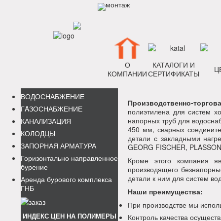
О
КАТАЛОГИ И
Ц
КОМПАНИИ
СЕРТИФИКАТЫ
ВОДОСНАБЖЕНИЕ
Производственно-торго
ГAЗОСНАБЖЕНИЕ
полиэтилена для систем х
напорных труб для водосна
КАНАЛИЗАЦИЯ
450 мм, сварных соединит
КОЛОДЦЫ
детали с закладными нагр
ЗАПОРНАЯ АРМАТУРА
GEORG FISCHER, PLASSON
Горизонтально направленное
Кроме этого компания я
бурение
производящего безнапорны
детали к ним для систем во
Аренда бурового комплекса
ГНБ
Наши преимущества:
При производстве мы испол
ИНДЕКС ЦЕН НА ПОЛИМЕРЫ
Контроль качества осуществ