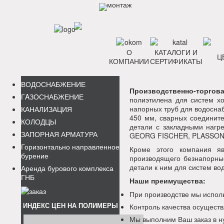
О
КАТАЛОГИ И
Ц
КОМПАНИИ
СЕРТИФИКАТЫ
ВОДОСНАБЖЕНИЕ
Производственно-торго
ГAЗОСНАБЖЕНИЕ
полиэтилена для систем х
напорных труб для водосна
КАНАЛИЗАЦИЯ
450 мм, сварных соединит
КОЛОДЦЫ
детали с закладными нагр
ЗАПОРНАЯ АРМАТУРА
GEORG FISCHER, PLASSON
Горизонтально направленное
Кроме этого компания я
бурение
производящего безнапорны
детали к ним для систем во
Аренда бурового комплекса
ГНБ
Наши преимущества:
При производстве мы испол
ИНДЕКС ЦЕН НА ПОЛИМЕРЫ
Контроль качества осуществ
Мы выполним Ваш заказ в н