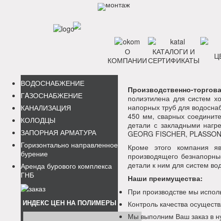
О
КАТАЛОГИ И
Ц
КОМПАНИИ
СЕРТИФИКАТЫ
ВОДОСНАБЖЕНИЕ
Производственно-торго
ГAЗОСНАБЖЕНИЕ
полиэтилена для систем х
напорных труб для водосна
КАНАЛИЗАЦИЯ
450 мм, сварных соединит
КОЛОДЦЫ
детали с закладными нагр
ЗАПОРНАЯ АРМАТУРА
GEORG FISCHER, PLASSON
Горизонтально направленное
Кроме этого компания я
бурение
производящего безнапорны
детали к ним для систем во
Аренда бурового комплекса
ГНБ
Наши преимущества:
При производстве мы испол
ИНДЕКС ЦЕН НА ПОЛИМЕРЫ
Контроль качества осуществ
Мы выполним Ваш заказ в н